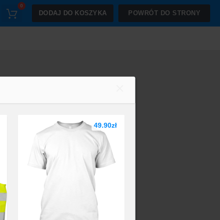
0
DODAJ DO KOSZYKA
POWRÓT DO STRONY
49.90zł