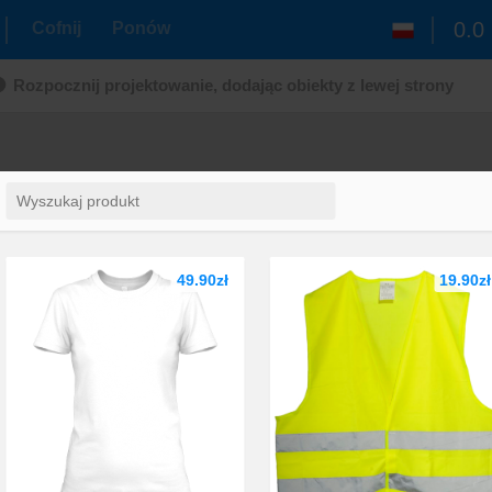
0.0
Cofnij
Ponów
Rozpocznij projektowanie, dodając obiekty z lewej strony
49.90zł
19.90zł