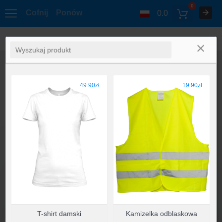
0
Cofnij
Ponów
0.0
49.90zł
19.90zł
T-shirt damski
Kamizelka odblaskowa