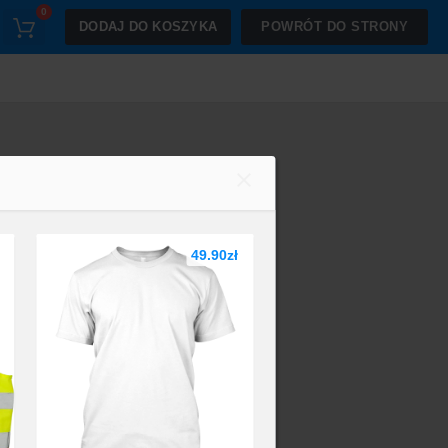
0
DODAJ DO KOSZYKA
POWRÓT DO STRONY
49.90zł