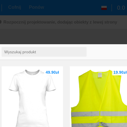
0.0
Cofnij
Ponów
Rozpocznij projektowanie, dodając obiekty z lewej strony
49.90zł
19.90zł