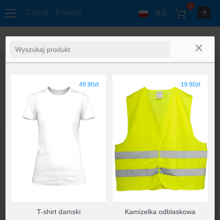
0
Cofnij
Ponów
0.0
49.90zł
19.90zł
T-shirt damski
Kamizelka odblaskowa