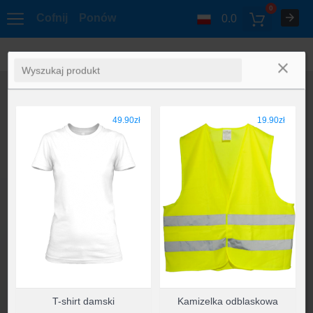
0
Cofnij
Ponów
0.0
49.90zł
19.90zł
T-shirt damski
Kamizelka odblaskowa