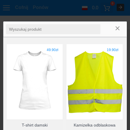
0
Cofnij
Ponów
0.0
49.90zł
19.90zł
T-shirt damski
Kamizelka odblaskowa