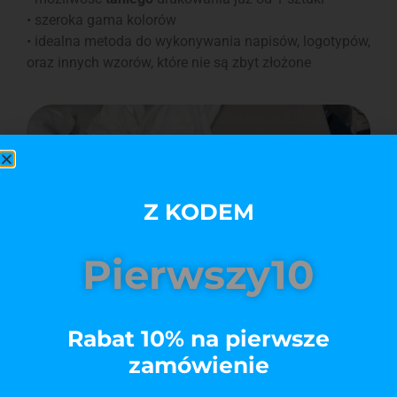
• szeroka gama kolorów
• idealna metoda do wykonywania napisów, logotypów,
oraz innych wzorów, które nie są zbyt złożone
Z KODEM
Pierwszy10
Rabat 10% na pierwsze
zamówienie