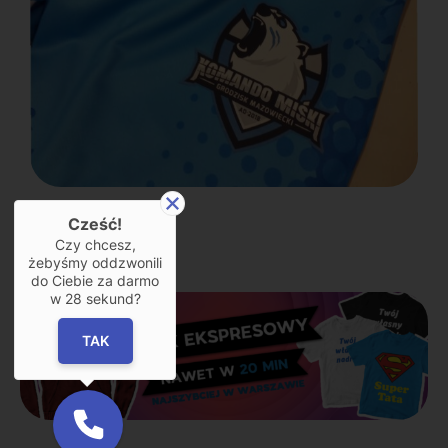
Cześć!
Czy chcesz,
żebyśmy oddzwonili
do Ciebie za darmo
w
28
sekund?
TAK