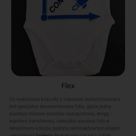
Flex
Do wykonania koszulki z napisami wykorzystywana
jest specjalna dwuwarstwowa folia, gdzie jedną
warstwę stanowi warstwa transportowa, drugą –
warstwa transferowa, cieniutka warstwa folii w
określonym kolorze, pokryta termoaktywnym klejem:
• możliwość
taniego
drukowania już od 1 sztuki