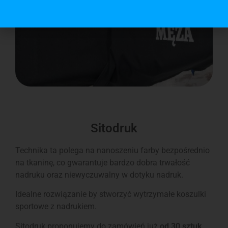
Sitodruk
Technika ta polega na nanoszeniu farby bezpośrednio
na tkaninę, co gwarantuje bardzo dobra trwałość
nadruku oraz niewyczuwalny w dotyku nadruk.
Idealne rozwiązanie by stworzyć wytrzymałe koszulki
sportowe z nadrukiem.
Sitodruk proponujemy do zamówień już
od 30 sztuk