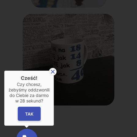
Cześć!
Czy chcesz,
żebyśmy oddzwonili
do Ciebie za darmo
w
28
sekund?
TAK