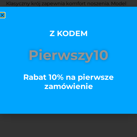
Klasyczny krój zapewnia komfort noszenia. Model
Premium koszulki sprawia, że koszulka wygląda
świetnie nawet po wielu praniach i czujesz się w
niej komfortowo.
Z KODEM
Rozmiar
Pierwszy10
Kolory
Rabat 10% na pierwsze
zamówienie
Dodaj do koszyka