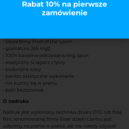
Rabat 10% na pierwsze
zamówienie
Opis
• bluza firmy Fruit of the Loom
• gramatura 265 mg2
• 100% bawełna półczesana ring-spun
• elastyczny ściągacz z lycry
• podwójne szwy
• bardzo estetyczne wykonanie
• nie kurczy się w praniu
• boki bezszwowe
O nadruku
Nadruk jest wykonany technika druku DTG lub folią
flex, renomowanej firmy Siser dzięki czemu jest
odporny na pranie w pralce, ale nie należy używać