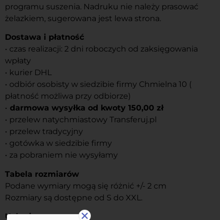
programu suszenia. Nadruku nie należy prasować
żelazkiem, sugerowana jest lewa strona.
Dostawa i płatność
• czas realizacji: 2 dni roboczych od zaksięgowania
wpłaty
• kurier DHL
• odbiór osobisty w siedzibie firmy Chmielna 10 (
płatność możliwa przy odbiorze)
•
darmowa wysyłka od kwoty 150,00 zł
• przelew natychmiastowy Transferuj.pl
• przelew tradycyjny
• gotówka w siedzibie firmy
• za pobraniem nie wysyłamy
Tabela rozmiarów
Podane wymiary mogą się różnić +/- 2 cm
Rozmiary są dostępne od S do XXL.
Usługi