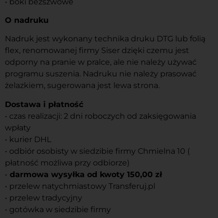
• boki bezszwowe
O nadruku
Nadruk jest wykonany technika druku DTG lub folią
flex, renomowanej firmy Siser dzięki czemu jest
odporny na pranie w pralce, ale nie należy używać
programu suszenia. Nadruku nie należy prasować
żelazkiem, sugerowana jest lewa strona.
Dostawa i płatność
• czas realizacji: 2 dni roboczych od zaksięgowania
wpłaty
• kurier DHL
• odbiór osobisty w siedzibie firmy Chmielna 10 (
płatność możliwa przy odbiorze)
•
darmowa wysyłka od kwoty 150,00 zł
• przelew natychmiastowy Transferuj.pl
• przelew tradycyjny
• gotówka w siedzibie firmy