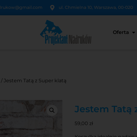
adrukow@gmail.com
ul. Chmielna 10, Warszawa, 00-020
Oferta
/ Jestem Tatą z Super klatą
Jestem Tatą 
59,00
zł
Koszulka idealnie nadaje 