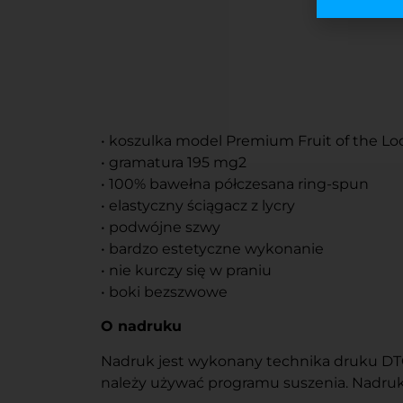
• koszulka model Premium Fruit of the L
• gramatura 195 mg2
• 100% bawełna półczesana ring-spun
• elastyczny ściągacz z lycry
• podwójne szwy
• bardzo estetyczne wykonanie
• nie kurczy się w praniu
• boki bezszwowe
O nadruku
Nadruk jest wykonany technika druku DTG l
należy używać programu suszenia. Nadruku