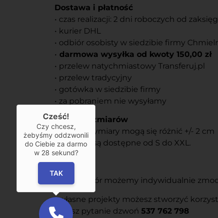
Dostawa i płatność
• czas realizacji: 2 dni roboczych od zaksi
• kurier DHL
• odbiór osobisty w siedzibie firmy Chmiel
•
darmowa wysyłka od kwoty 150,00 zł
• przelew natychmiastowy Transferuj.pl
• przelew tradycyjny
• gotówka w siedzibie firmy
• za pobraniem nie wysyłamy
Cześć!
Tabela rozmiarów
Czy chcesz,
Podane wymiary mogą się różnić +/- 2 cm
żebyśmy oddzwonili
Rozmiary są dostępne od S do XXL.
do Ciebie za darmo
w
28
sekund?
Usługi
TAK
• każdy wzór możemy indywidualnie zmodyf
• własne projekty możesz stworzyć korzys
• masz pytanie dzwoń
537 762 798