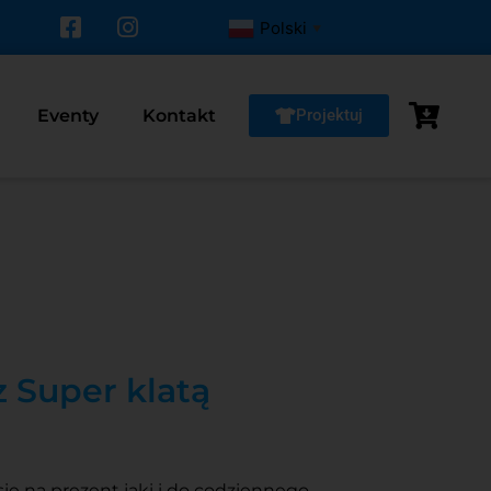
Polski
▼
Eventy
Kontakt
Projektuj
z Super klatą
się na prezent jaki i do codziennego