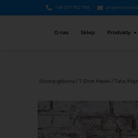
+48 537 762 798
projektant.n
O nas
Sklep
Produkty
Strona główna
/
T-Shirt Męski
/
Tata /Mąż