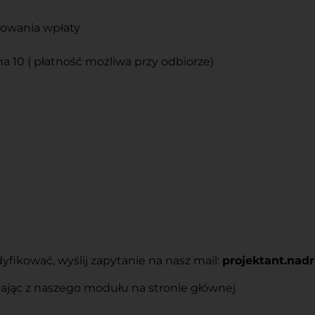
ęgowania wpłaty
na 10 ( płatność możliwa przy odbiorze)
ikować, wyślij zapytanie na nasz mail:
projektant.na
tając z naszego modułu na stronie głównej