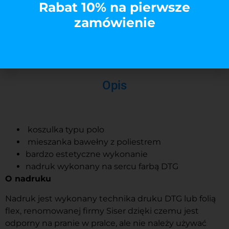
Rabat 10% na pierwsze
zamówienie
Opis
koszulka typu polo
mieszanka bawełny z poliestrem
bardzo estetyczne wykonanie
nadruk wykonany na sercu farbą DTG
O nadruku
Nadruk jest wykonany technika druku DTG lub folią
flex, renomowanej firmy Siser dzięki czemu jest
odporny na pranie w pralce, ale nie należy używać