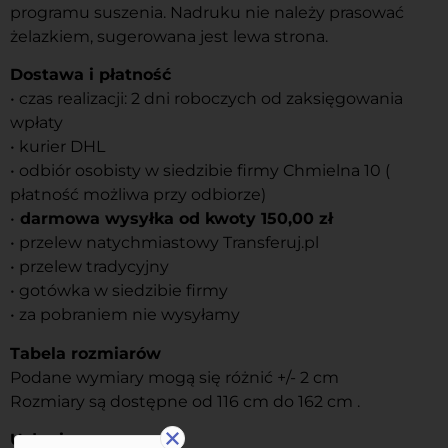
programu suszenia. Nadruku nie należy prasować
żelazkiem, sugerowana jest lewa strona.
Dostawa i płatność
• czas realizacji: 2 dni roboczych od zaksięgowania
wpłaty
• kurier DHL
• odbiór osobisty w siedzibie firmy Chmielna 10 (
płatność możliwa przy odbiorze)
•
darmowa wysyłka od kwoty 150,00 zł
• przelew natychmiastowy Transferuj.pl
• przelew tradycyjny
• gotówka w siedzibie firmy
• za pobraniem nie wysyłamy
Tabela rozmiarów
Podane wymiary mogą się różnić +/- 2 cm
Rozmiary są dostępne od 116 cm do 162 cm .
Usługi