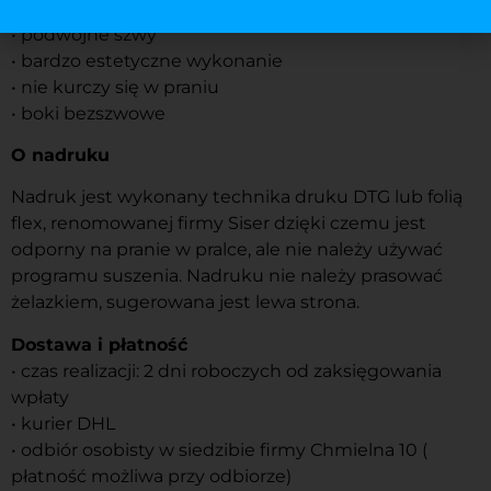
• elastyczny ściągacz z lycry
• podwójne szwy
• bardzo estetyczne wykonanie
• nie kurczy się w praniu
• boki bezszwowe
O nadruku
Nadruk jest wykonany technika druku DTG lub folią
flex, renomowanej firmy Siser dzięki czemu jest
odporny na pranie w pralce, ale nie należy używać
programu suszenia. Nadruku nie należy prasować
żelazkiem, sugerowana jest lewa strona.
Dostawa i płatność
• czas realizacji: 2 dni roboczych od zaksięgowania
wpłaty
• kurier DHL
• odbiór osobisty w siedzibie firmy Chmielna 10 (
płatność możliwa przy odbiorze)