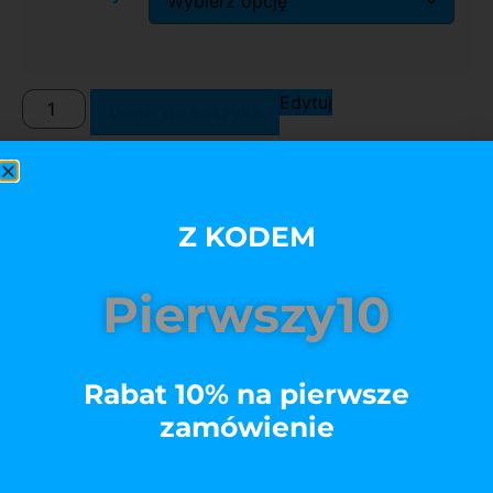
Edytuj
Dodaj do koszyka
Z KODEM
Pierwszy10
Opis
Rabat 10% na pierwsze
zamówienie
• koszulka bawełniana
• gramatura 180
• 100% bawełna półczesana ring-spun