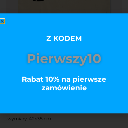
Z KODEM
Szukam drugiej połówki
Pierwszy10
39,00
zł
’-materiał 100% bawełna
Rabat 10% na pierwsze
-produkcja
Polska
z troską o naturalne środowisko
zamówienie
-długość uchwytów
70 cm
-kolor ecru
-wymiary: 42×38 cm