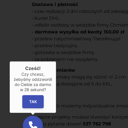
Dostawa i płatność
• czas realizacji: 2 dni roboczych od zaksi
• kurier DHL
• odbiór osobisty w siedzibie firmy Chmiel
•
darmowa wysyłka od kwoty 150,00 zł
• przelew natychmiastowy Transferuj.pl
• przelew tradycyjny
• gotówka w siedzibie firmy
• za pobraniem nie wysyłamy
Cześć!
Tabela rozmiarów
Czy chcesz,
Podane wymiary mogą się różnić +/- 2 cm
żebyśmy oddzwonili
Rozmiary są dostępne od S do XXL.
do Ciebie za darmo
w
28
sekund?
Usługi
TAK
• każdy wzór możemy indywidualnie zmodyf
• własne projekty możesz stworzyć korzys
• masz pytanie dzwoń
537 762 798