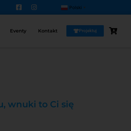
Polski
▼
Eventy
Kontakt
Projektuj
u, wnuki to Ci się