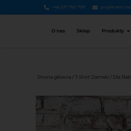
+48 537 762 798
projektant.n
O nas
Sklep
Produkty
Strona główna
/
T-Shirt Damski
/
Dla Bab