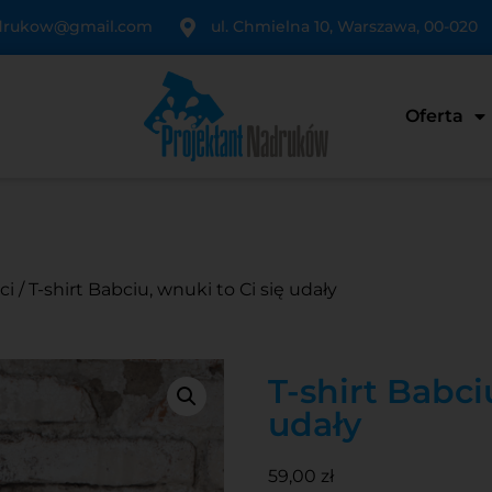
adrukow@gmail.com
ul. Chmielna 10, Warszawa, 00-020
Oferta
ci
/ T-shirt Babciu, wnuki to Ci się udały
T-shirt Babci
udały
59,00
zł