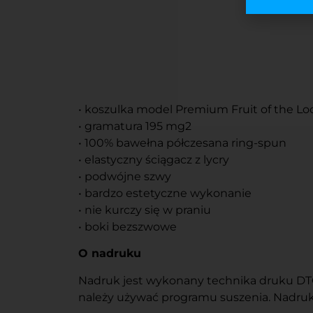
• koszulka model Premium Fruit of the L
• gramatura 195 mg2
• 100% bawełna półczesana ring-spun
• elastyczny ściągacz z lycry
• podwójne szwy
• bardzo estetyczne wykonanie
• nie kurczy się w praniu
• boki bezszwowe
O nadruku
Nadruk jest wykonany technika druku DTG l
należy używać programu suszenia. Nadruku