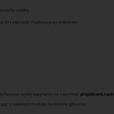
ęgowania wpłaty
na 10 ( płatność możliwa przy odbiorze)
ikować, wyślij zapytanie na nasz mail:
projektant.na
tając z naszego modułu na stronie głównej