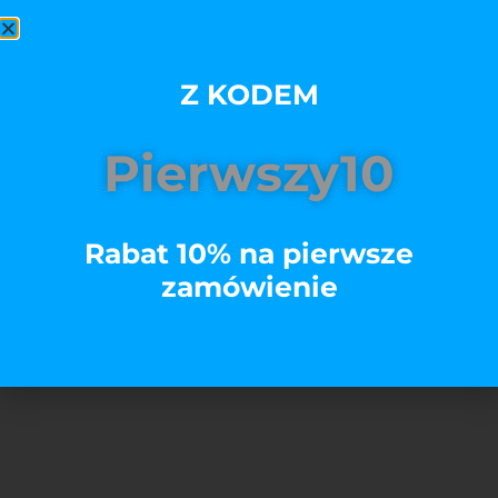
świetnie nawet po wielu praniach i czujesz się w
niej komfortowo.
Z KODEM
Rozmiar
Pierwszy10
Kolory
Rabat 10% na pierwsze
zamówienie
Dodaj do koszyka