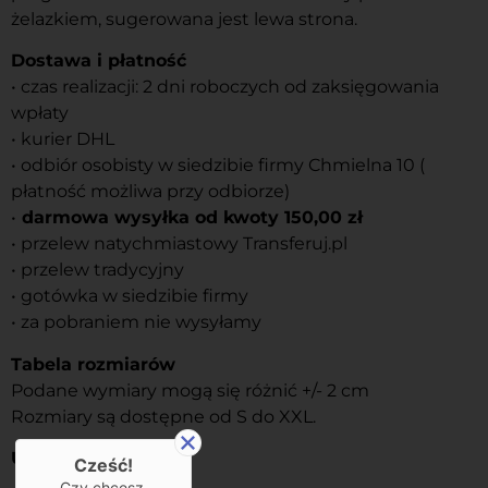
żelazkiem, sugerowana jest lewa strona.
Dostawa i płatność
• czas realizacji: 2 dni roboczych od zaksięgowania
wpłaty
• kurier DHL
• odbiór osobisty w siedzibie firmy Chmielna 10 (
płatność możliwa przy odbiorze)
•
darmowa wysyłka od kwoty 150,00 zł
• przelew natychmiastowy Transferuj.pl
• przelew tradycyjny
• gotówka w siedzibie firmy
• za pobraniem nie wysyłamy
Tabela rozmiarów
Podane wymiary mogą się różnić +/- 2 cm
Rozmiary są dostępne od S do XXL.
Usługi
Cześć!
Czy chcesz,