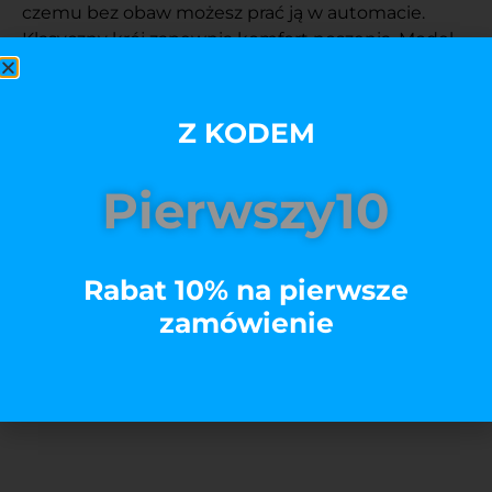
czemu bez obaw możesz prać ją w automacie.
Klasyczny krój zapewnia komfort noszenia. Model
Premium koszulki sprawia, że koszulka wygląda
świetnie nawet po wielu praniach i czujesz się w
niej komfortowo.
Z KODEM
Pierwszy10
Rozmiar
Kolory
Rabat 10% na pierwsze
zamówienie
Dodaj do koszyka