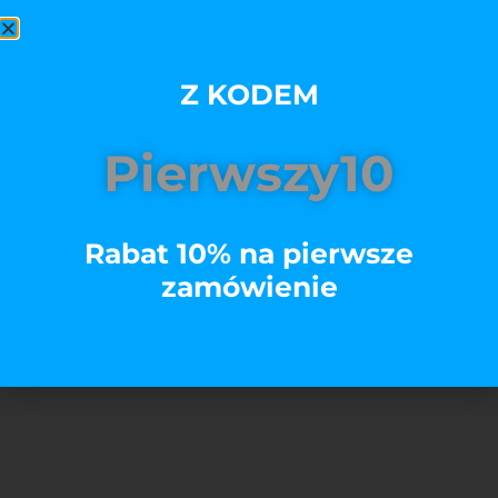
świetnie nawet po wielu praniach i czujesz się w
niej komfortowo.
Z KODEM
Rozmiar
Pierwszy10
Kolory
Rabat 10% na pierwsze
zamówienie
Dodaj do koszyka