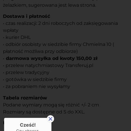
żelazkiem, sugerowana jest lewa strona.
Dostawa i płatność
• czas realizacji: 2 dni roboczych od zaksięgowania
wpłaty
• kurier DHL
• odbiór osobisty w siedzibie firmy Chmielna 10 (
płatność możliwa przy odbiorze)
•
darmowa wysyłka od kwoty 150,00 zł
• przelew natychmiastowy Transferuj.pl
• przelew tradycyjny
• gotówka w siedzibie firmy
• za pobraniem nie wysyłamy
Tabela rozmiarów
Podane wymiary mogą się różnić +/- 2 cm
Rozmiary są dostępne od S do XXL.
Usługi
Cześć!
Czy chcesz,