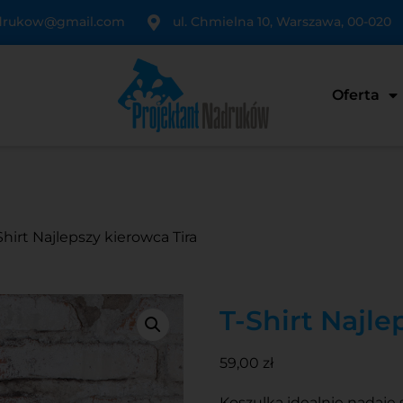
adrukow@gmail.com
ul. Chmielna 10, Warszawa, 00-020
Oferta
Shirt Najlepszy kierowca Tira
T-Shirt Najle
59,00
zł
Koszulka idealnie nadaje 