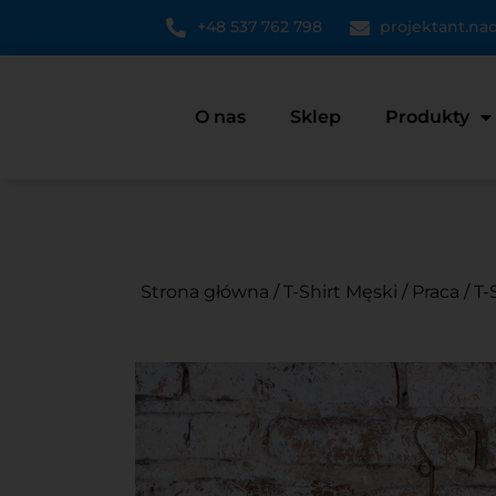
+48 537 762 798
projektant.n
O nas
Sklep
Produkty
Strona główna
/
T-Shirt Męski
/
Praca
/ T-