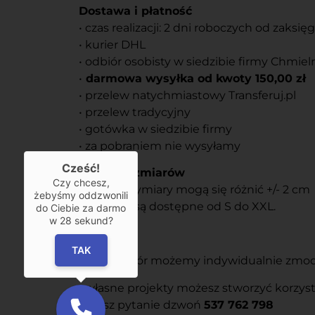
Dostawa i płatność
• czas realizacji: 2 dni roboczych od zaksi
• kurier DHL
• odbiór osobisty w siedzibie firmy Chmiel
•
darmowa wysyłka od kwoty 150,00 zł
• przelew natychmiastowy Transferuj.pl
• przelew tradycyjny
• gotówka w siedzibie firmy
• za pobraniem nie wysyłamy
Cześć!
Tabela rozmiarów
Czy chcesz,
Podane wymiary mogą się różnić +/- 2 cm
żebyśmy oddzwonili
Rozmiary są dostępne od S do XXL.
do Ciebie za darmo
w
28
sekund?
Usługi
TAK
• każdy wzór możemy indywidualnie zmodyf
• własne projekty możesz stworzyć korzys
• masz pytanie dzwoń
537 762 798