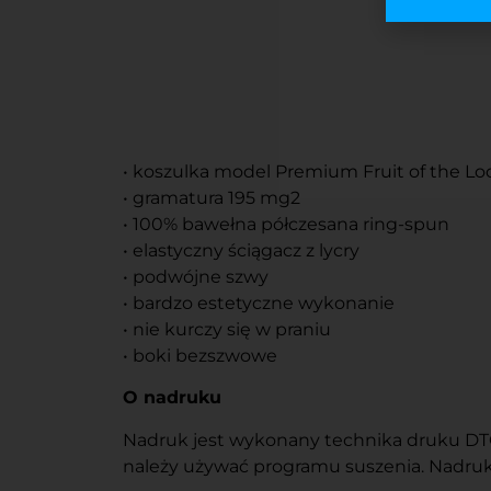
• koszulka model Premium Fruit of the L
• gramatura 195 mg2
• 100% bawełna półczesana ring-spun
• elastyczny ściągacz z lycry
• podwójne szwy
• bardzo estetyczne wykonanie
• nie kurczy się w praniu
• boki bezszwowe
O nadruku
Nadruk jest wykonany technika druku DTG l
należy używać programu suszenia. Nadruku