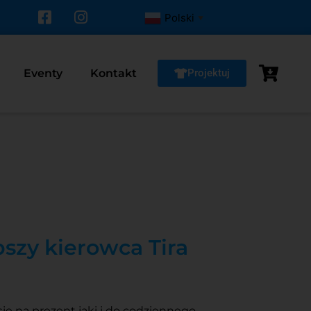
Polski
▼
Eventy
Kontakt
Projektuj
pszy kierowca Tira
się na prezent jaki i do codziennego