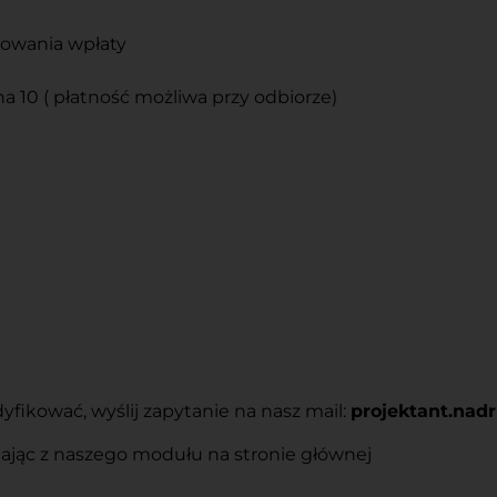
ęgowania wpłaty
na 10 ( płatność możliwa przy odbiorze)
ikować, wyślij zapytanie na nasz mail:
projektant.na
tając z naszego modułu na stronie głównej