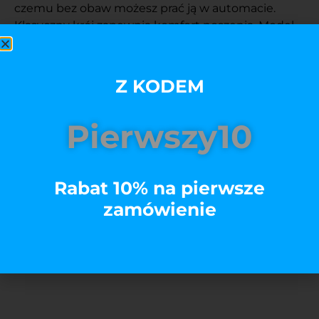
czemu bez obaw możesz prać ją w automacie.
Klasyczny krój zapewnia komfort noszenia. Model
Premium koszulki sprawia, że koszulka wygląda
świetnie nawet po wielu praniach i czujesz się w
niej komfortowo.
Z KODEM
Pierwszy10
Rozmiar
Kolory
Rabat 10% na pierwsze
zamówienie
Edytuj
Dodaj do koszyka