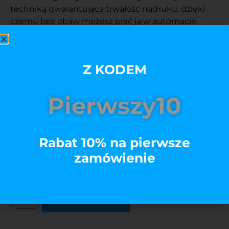
techniką gwarantującą trwałość nadruku, dzięki
czemu bez obaw możesz prać ją w automacie.
Klasyczny krój zapewnia komfort noszenia. Model
Premium koszulki sprawia, że koszulka wygląda
świetnie nawet po wielu praniach i czujesz się w
Z KODEM
niej komfortowo.
Pierwszy10
Rozmiar
Rabat 10% na pierwsze
Kolory
zamówienie
Edytuj
Dodaj do koszyka