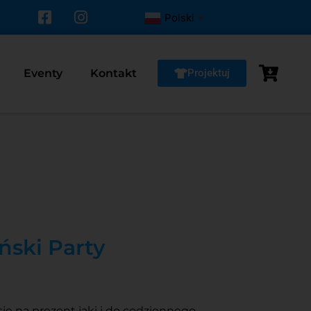
Polski
▼
Eventy
Kontakt
Projektuj
ński Party
się na prezent jaki i do codziennego