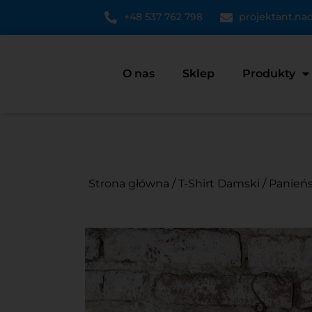
+48 537 762 798
projektant.n
O nas
Sklep
Produkty
Strona główna
/
T-Shirt Damski
/
Panieńs