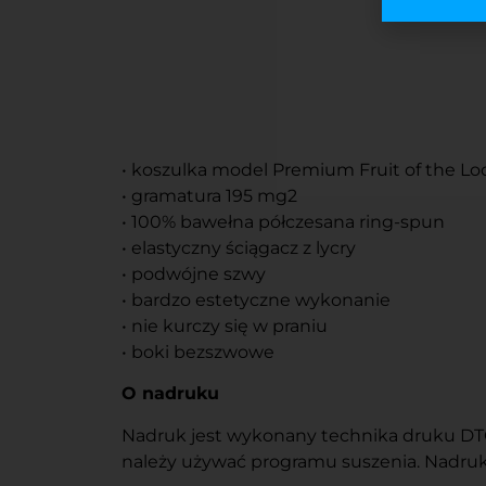
• koszulka model Premium Fruit of the L
• gramatura 195 mg2
• 100% bawełna półczesana ring-spun
• elastyczny ściągacz z lycry
• podwójne szwy
• bardzo estetyczne wykonanie
• nie kurczy się w praniu
• boki bezszwowe
O nadruku
Nadruk jest wykonany technika druku DTG l
należy używać programu suszenia. Nadruku