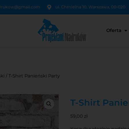
adrukow@gmail.com
ul. Chmielna 10, Warszawa, 00-020
Oferta
ki
/ T-Shirt Panieński Party
T-Shirt Panie
59,00
zł
Koszulka idealnie nadaje 