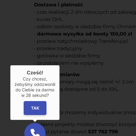
Dostawa i płatność
• czas realizacji: 2 dni roboczych od zaksi
• kurier DHL
• odbiór osobisty w siedzibie firmy Chmiel
•
darmowa wysyłka od kwoty 150,00 zł
• przelew natychmiastowy Transferuj.pl
• przelew tradycyjny
• gotówka w siedzibie firmy
• za pobraniem nie wysyłamy
Cześć!
Tabela rozmiarów
Czy chcesz,
Podane wymiary mogą się różnić +/- 2 cm
żebyśmy oddzwonili
Rozmiary są dostępne od S do XXL.
do Ciebie za darmo
w
28
sekund?
Usługi
TAK
• każdy wzór możemy indywidualnie zmodyf
• własne projekty możesz stworzyć korzys
• masz pytanie dzwoń
537 762 798