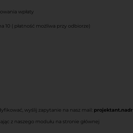
ęgowania wpłaty
na 10 ( płatność możliwa przy odbiorze)
ikować, wyślij zapytanie na nasz mail:
projektant.na
tając z naszego modułu na stronie głównej