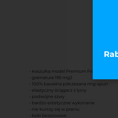
Rab
• koszulka model Premium Fruit of the L
• gramatura 195 mg2
• 100% bawełna półczesana ring-spun
• elastyczny ściągacz z lycry
• podwójne szwy
• bardzo estetyczne wykonanie
• nie kurczy się w praniu
• boki bezszwowe