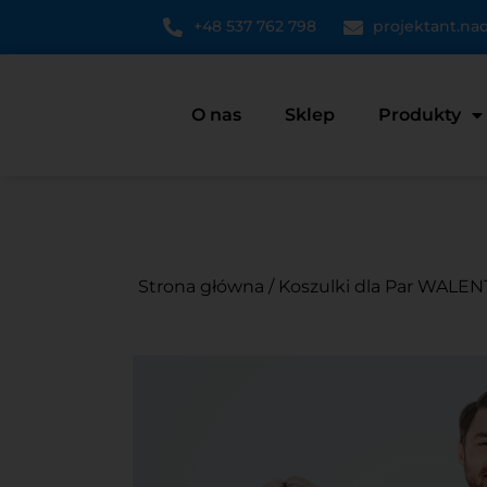
+48 537 762 798
projektant.n
O nas
Sklep
Produkty
Strona główna
/
Koszulki dla Par WALE