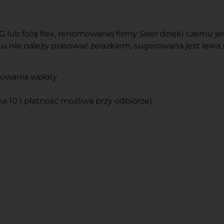
ub folią flex, renomowanej firmy Siser dzięki czemu jest
 nie należy prasować żelazkiem, sugerowana jest lewa 
ęgowania wpłaty
na 10 ( płatność możliwa przy odbiorze)