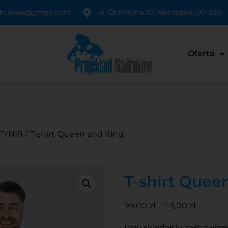
adrukow@gmail.com
ul. Chmielna 10, Warszawa, 00-020
Oferta
NTYNKI
/ T-shirt Queen and King
T-shirt Quee
99,00
zł
–
119,00
zł
Przy składaniu zamówien