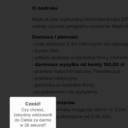
O nadruku
Nadruk jest wykonany technika druku DTG l
należy używać programu suszenia. Nadruku
Dostawa i płatność
• czas realizacji: 2 dni roboczych od zaksi
• kurier DHL
• odbiór osobisty w siedzibie firmy Chmiel
•
darmowa wysyłka od kwoty 150,00 zł
• przelew natychmiastowy Transferuj.pl
• przelew tradycyjny
• gotówka w siedzibie firmy
• za pobraniem nie wysyłamy
Tabela rozmiarów
Cześć!
Podane wymiary mogą się różnić +/- 2 cm
Czy chcesz,
żebyśmy oddzwonili
Rozmiary są dostępne od S do XXL.
do Ciebie za darmo
w
28
sekund?
Usługi