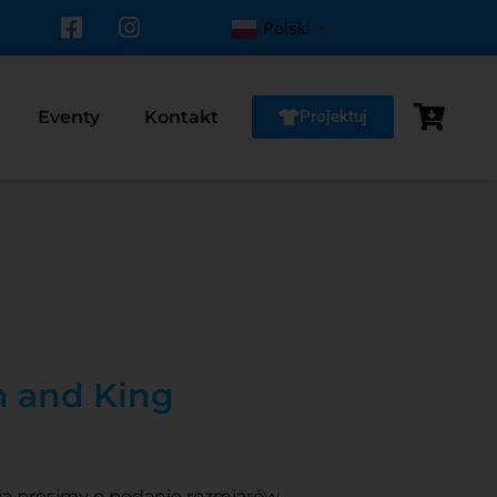
Polski
▼
Eventy
Kontakt
Projektuj
n and King
ia prosimy o podanie rozmiarów