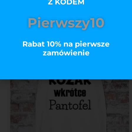
Z KODEM
Wybierz opcje
Pierwszy10
Rabat 10% na pierwsze
zamówienie