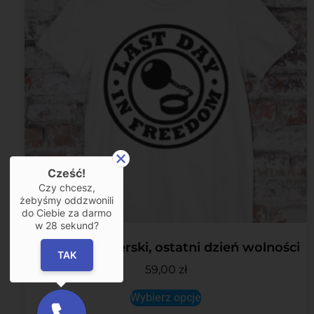
Cześć!
Czy chcesz,
żebyśmy oddzwonili
do Ciebie za darmo
w
28
sekund?
T-Shirt Kawalerski, ostatni dzień wolności
TAK
59,00
zł
Wybierz opcje