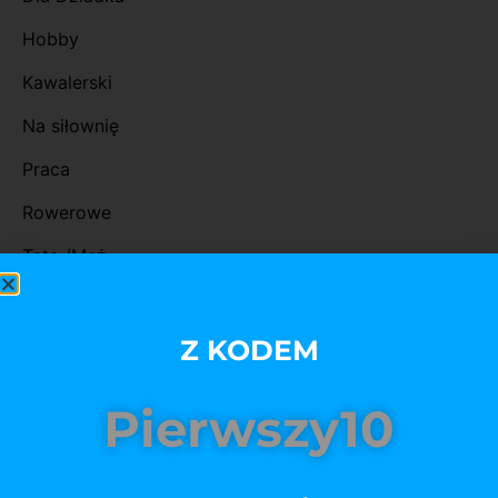
Hobby
Kawalerski
Na siłownię
Praca
Rowerowe
Tata /Mąż
Urodziny
Zakochani
Z KODEM
Torba
Pierwszy10